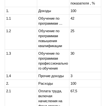
показателя , %
1.
Доходы
100
1.1
Обучение по
42
программам …
1.2
Обучение по
25
программам
повышения
квалификации
1.3
Обучение по
30
программам
профессионально
го обучения
1.4
Прочие доходы
3
2.
Расходы
100
2.1
Оплата труда,
67,5
включая
начисления на
фонд оплаты