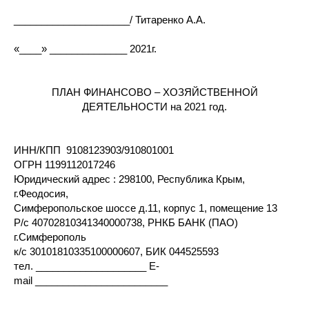
_____________________/ Титаренко А.А.
«____» ______________ 2021г.
ПЛАН ФИНАНСОВО – ХОЗЯЙСТВЕННОЙ
ДЕЯТЕЛЬНОСТИ на 2021 год.
ИНН/КПП 9108123903/910801001
ОГРН 1199112017246
Юридический адрес : 298100, Республика Крым,
г.Феодосия,
Симферопольское шоссе д.11, корпус 1, помещение 13
Р/с 40702810341340000738, РНКБ БАНК (ПАО)
г.Симферополь
к/с 30101810335100000607, БИК 044525593
тел. ____________________ E-
mail ________________________