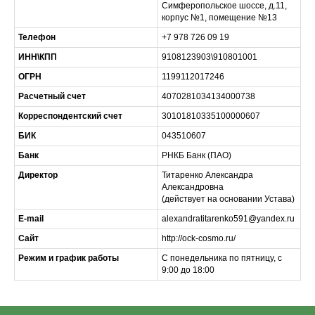
Симферопольское шоссе, д.11,
корпус №1, помещение №13
Телефон
+7 978 726 09 19
ИНН\КПП
9108123903\910801001
ОГРН
1199112017246
Расчетный счет
4070281034134000738
Корреспондентский счет
30101810335100000607
БИК
043510607
Банк
РНКБ Банк (ПАО)
Директор
Титаренко Александра
Александровна
(действует на основании Устава)
E-mail
alexandratitarenko591@yandex.ru
Сайт
http://ock-cosmo.ru/
Режим и график работы
С понедельника по пятницу, с
9:00 до 18:00